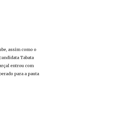
tube, assim como o
 candidata Tabata
arçal entrou com
berado para a pauta