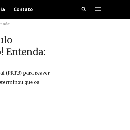
ia
Contato
tenda:
ulo
! Entenda:
al (PRTB) para reaver
determinou que os