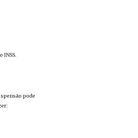
o INSS.
 suspensão pode
zer: