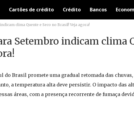
Cartões de crédito
Crédito
Bancos
Econom
ndicam clima Quente e Seco no Brasil! Veja agora!
para Setembro indicam clima 
ora!
ul do Brasil promete uma gradual retomada das chuvas,
anto, a temperatura alta deve persistir. O impacto das a
essas áreas, com a presença recorrente de fumaça devi