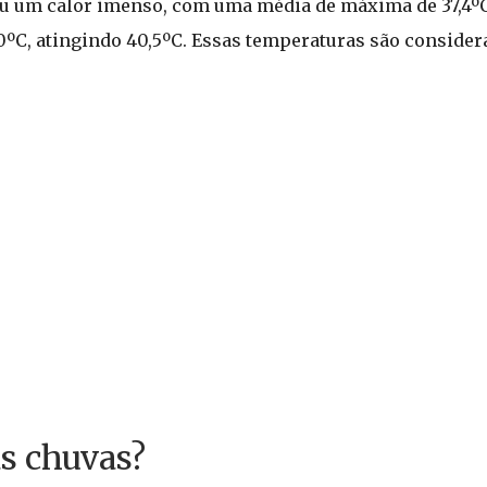
u um calor imenso, com uma média de máxima de 37,4ºC.
C, atingindo 40,5ºC. Essas temperaturas são considera
s chuvas?