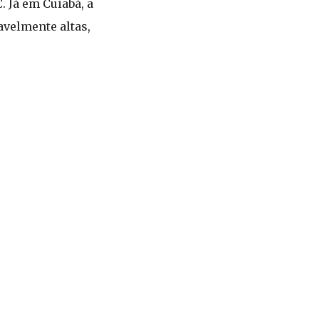
 Já em Cuiabá, a
velmente altas,