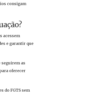
ários consigam
tuação?
os acessem
es e garantir que
e seguirem as
para oferecer
ues do FGTS sem