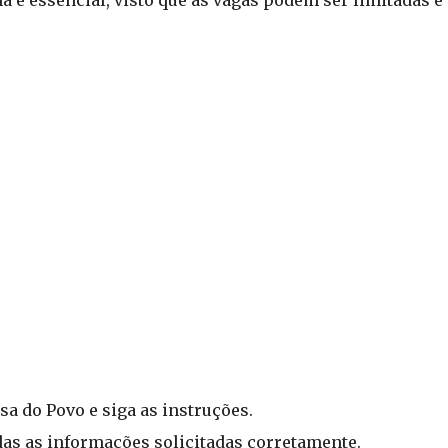
 é essencial, visto que as vagas podem ser limitadas e 
sa do Povo e siga as instruções.
as as informações solicitadas corretamente.