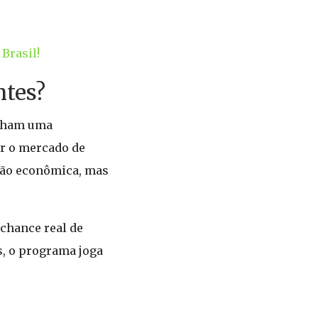
Brasil!
ntes?
anham uma
ar o mercado de
stão econômica, mas
chance real de
s, o programa joga