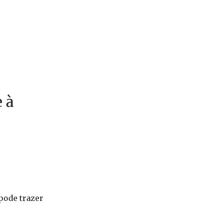
 à
pode trazer