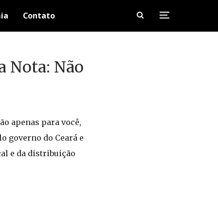
ia
Contato
a Nota: Não
não apenas para você,
lo governo do Ceará e
l e da distribuição