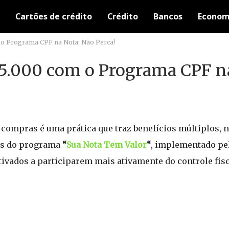
Cartões de crédito
Crédito
Bancos
Econom
 o Programa CPF na Nota: Não Perca!
5.000 com o Programa CPF n
compras é uma prática que traz benefícios múltiplos, 
és do programa
“
Sua Nota Tem Valor
“
, implementado pe
ivados a participarem mais ativamente do controle fisca