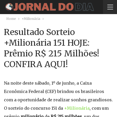
Home
+Milionária
Resultado Sorteio
+Milionária 151 HOJE:
Prêmio R$ 215 Milhões!
CONFIRA AQUI!
Na noite deste sábado, 1º de junho, a Caixa
Econômica Federal (CEF) brindou os brasileiros
com a oportunidade de realizar sonhos grandiosos.
O sorteio do concurso 151 da
+Milionária
, com um
prêmio
milionário
de
R$ 215 milhões
, um dos