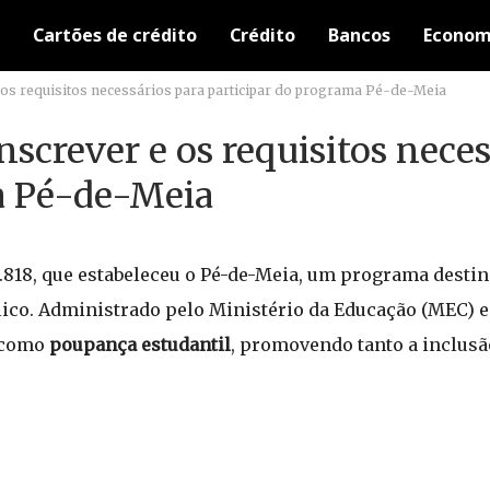
Cartões de crédito
Crédito
Bancos
Econom
e os requisitos necessários para participar do programa Pé-de-Meia
nscrever e os requisitos nece
a Pé-de-Meia
14.818, que estabeleceu o Pé-de-Meia, um programa desti
blico. Administrado pelo Ministério da Educação (MEC)
a como
poupança estudantil
, promovendo tanto a inclusã