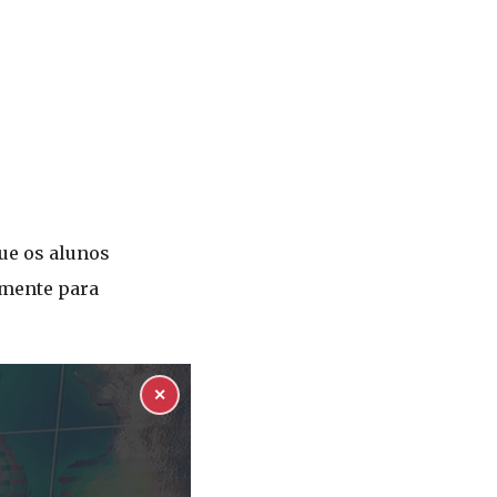
ue os alunos
lmente para
✕