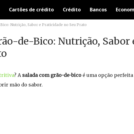
Cartões de crédito
Crédito
Bancos
Econom
ico: Nutrição, Sabor e Praticidade no Seu Prato
ão-de-Bico: Nutrição, Sabor 
to
tritiva
? A
salada com grão-de-bico
é uma opção perfeita
rir mão do sabor.