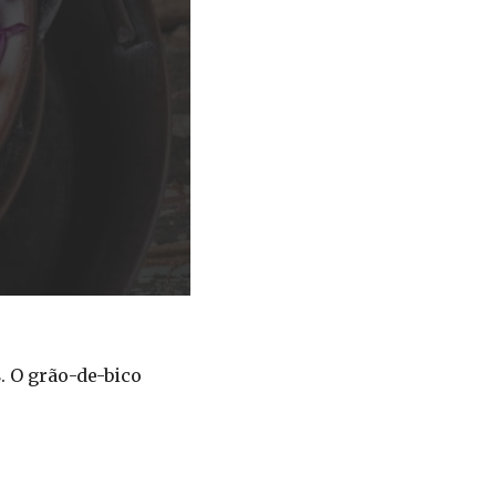
s
. O grão-de-bico