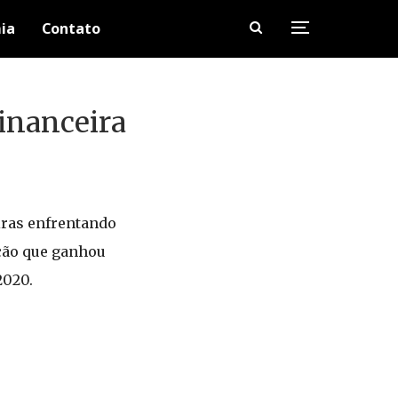
ia
Contato
inanceira
iras enfrentando
pção que ganhou
2020.