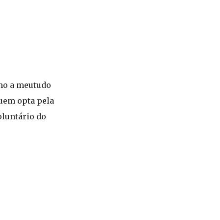
mo a meutudo
quem opta pela
luntário do