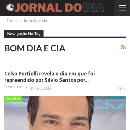
Home
bom dia e cia
Navegação Na Tag
BOM DIA E CIA
Celso Portiolli revela o dia em que foi
repreendido por Silvio Santos por…
TAMILES BRITO
29 Oct, 2024
0
FAMOSOS