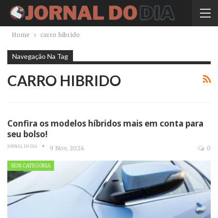
Home
carro hibrido
Navegação Na Tag
CARRO HIBRIDO
Confira os modelos híbridos mais em conta para
seu bolso!
JORNAL DO DIA
9 Nov, 2024
0
SEM CATEGORIA