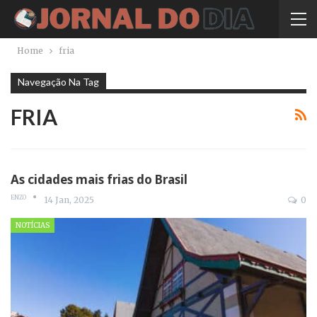
Home
fria
Navegação Na Tag
FRIA
As cidades mais frias do Brasil
ENZO
14 Jan, 2025
0
NOTÍCIAS