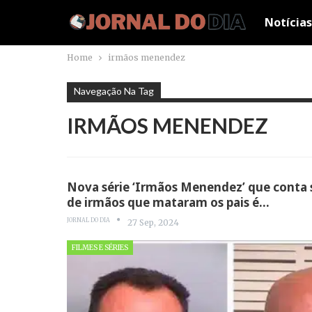
Notícias
Home
irmãos menendez
Navegação Na Tag
IRMÃOS MENENDEZ
Nova série ‘Irmãos Menendez’ que conta 
de irmãos que mataram os pais é…
JORNAL DO DIA
27 Sep, 2024
FILMES E SÉRIES