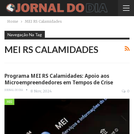
Home
MEI RS Calamidades
Navegação Na Tag
MEI RS CALAMIDADES
Programa MEI RS Calamidades: Apoio aos
Microempreendedores em Tempos de Crise
JORNAL DO DIA
8 Nov, 2024
0
MEI