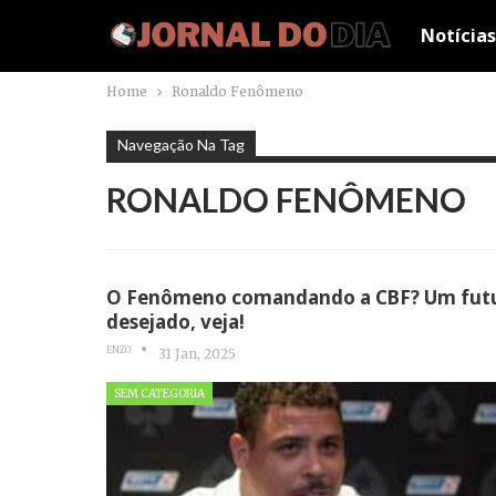
Notícias
Home
Ronaldo Fenômeno
Navegação Na Tag
RONALDO FENÔMENO
O Fenômeno comandando a CBF? Um futur
desejado, veja!
ENZO
31 Jan, 2025
SEM CATEGORIA