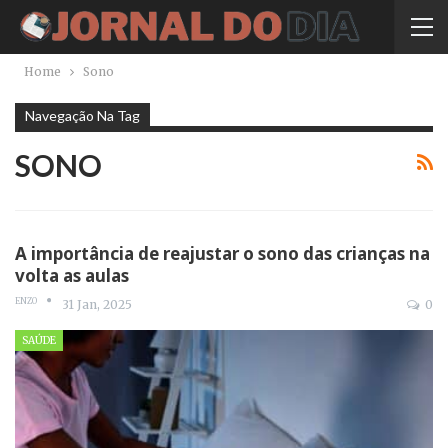
Home
Sono
Navegação Na Tag
SONO
A importância de reajustar o sono das crianças na
volta as aulas
ENZO
31 Jan, 2025
0
SAÚDE