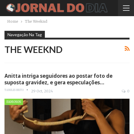
Home
The Weeknd
Navegação Na Tag
THE WEEKND
Anitta intriga seguidores ao postar foto de
suposta gravidez, e gera especulações…
TAMILES BRITO
29 Oct, 2024
0
FAMOSOS