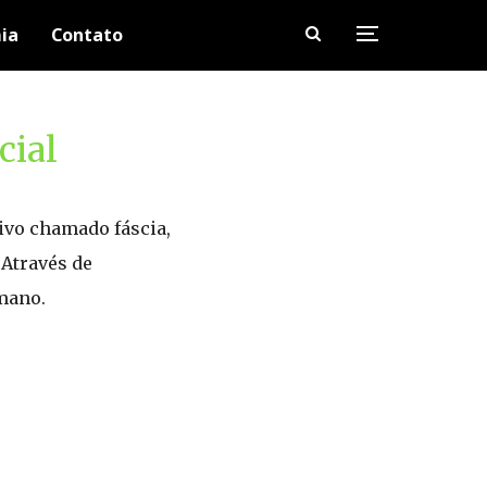
ia
Contato
cial
tivo chamado fáscia,
 Através de
umano.