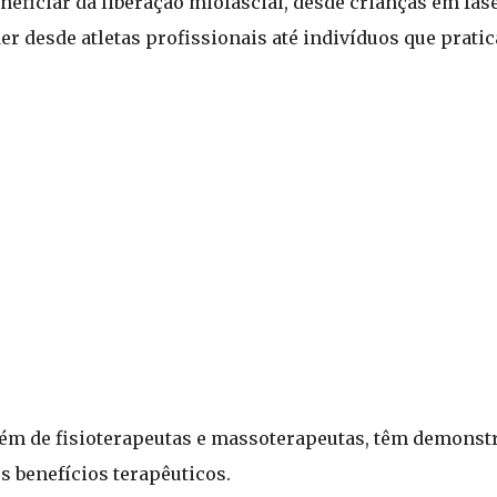
eficiar da liberação miofascial, desde crianças em fas
er desde atletas profissionais até indivíduos que pratic
lém de fisioterapeutas e massoterapeutas, têm demonst
s benefícios terapêuticos.