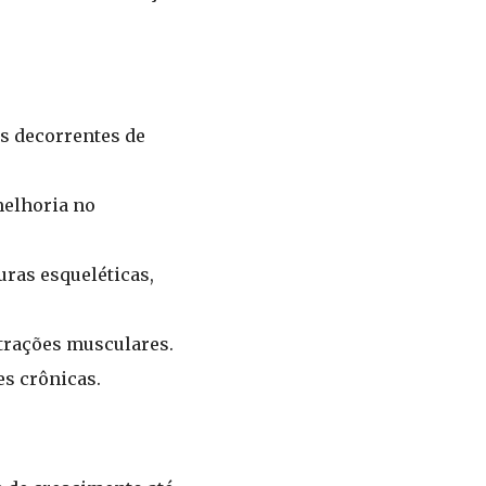
es decorrentes de
melhoria no
ras esqueléticas,
trações musculares.
es crônicas.