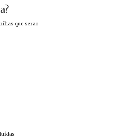
a?
ílias que serão
luídas