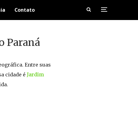
ia
Contato
o Paraná
eográfica. Entre suas
sa cidade é
Jardim
da.