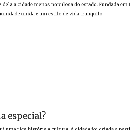
az dela a cidade menos populosa do estado. Fundada em 
idade unida e um estilo de vida tranquilo.
a especial?
 uma rica história e cultura. A cidade foi criada a part