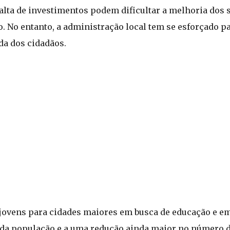
 falta de investimentos podem dificultar a melhoria dos 
 No entanto, a administração local tem se esforçado pa
da dos cidadãos.
e jovens para cidades maiores em busca de educação e e
da população e a uma redução ainda maior no número de