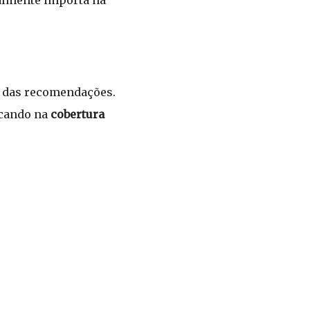
ealmente importa na
 das recomendações.
ocando na
cobertura