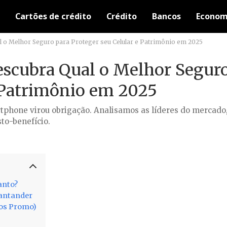
Cartões de crédito
Crédito
Bancos
Econom
 o Melhor Seguro para Proteger seu Celular e Patrimônio em 2025
escubra Qual o Melhor Segur
e Patrimônio em 2025
tphone virou obrigação. Analisamos as líderes do mercado,
to-benefício.
anto?
Santander
ros Promo)