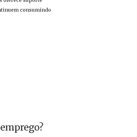
s oferece suporte
continuem consumindo
esemprego?