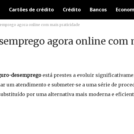
Cartões de crédito
Crédito
Bancos
Econom
semprego agora online com mais praticidade
esemprego agora online com 
guro-desemprego
está prestes a evoluir significativam
ndar um atendimento e submeter-se a uma série de proc
substituído por uma alternativa mais moderna e eficient