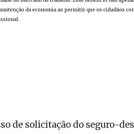
ade no mercado de trabalho. Esse benefício não apena
manutenção da economia ao permitir que os cidadãos 
ssional.
so de solicitação do seguro-d