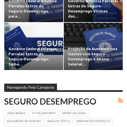
Governo Federal Anuncia
Governo Anuncia Parcelas
Parcelas Extras do
Extras do Seguro-
Seguro-Desemprego
Desemprego Vítimas
para…
das…
Governo Federal Oferece
Projeção de Aumento nos
Parcelas Extras do
Gastos com Seguro-
Seguro-Desemprego:
Desemprego e Abono
Saiba…
Salarial…
Navegando Pela Categoria
SEGURO DESEMPREGO
+MILIONÁRIA
13º SALÁRIO INSS
ABONO SALARIAL
ALEXANDRE DE MORAES
ANÁLISE TÁTICA
ANIMAIS DE ESTIMAÇÃO