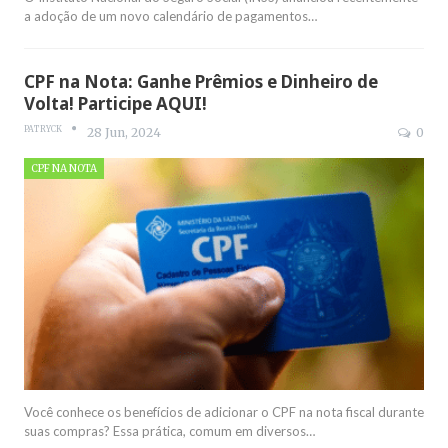
a adoção de um novo calendário de pagamentos
…
CPF na Nota: Ganhe Prêmios e Dinheiro de
Volta! Participe AQUI!
PATRYCK
28 Jun, 2024
0
CPF NA NOTA
Você conhece os benefícios de adicionar o CPF na nota fiscal durante
suas compras? Essa prática, comum em diversos
…