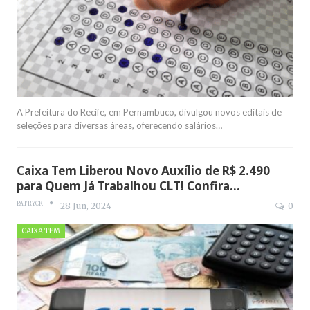
A Prefeitura do Recife, em Pernambuco, divulgou novos editais de
seleções para diversas áreas, oferecendo salários
…
Caixa Tem Liberou Novo Auxílio de R$ 2.490
para Quem Já Trabalhou CLT! Confira…
PATRYCK
28 Jun, 2024
0
CAIXA TEM