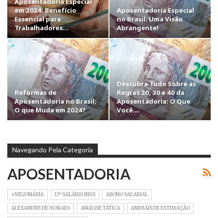
Aposentadoria Especial
em 2024: Benefício
Aposentadoria Especial
Essencial para
no Brasil: Uma Visão
Trabalhadores…
Abrangente!
Descubra Tudo Sobre as
Reformas de
Regras 20, 30 e 40 da
Aposentadoria no Brasil:
Aposentadoria: O Que
O que Muda em 2024?
Você…
Navegando Pela Categoria
APOSENTADORIA
+MILIONÁRIA
13º SALÁRIO INSS
ABONO SALARIAL
ALEXANDRE DE MORAES
ANÁLISE TÁTICA
ANIMAIS DE ESTIMAÇÃO