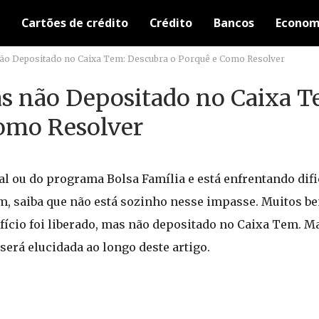
Cartões de crédito
Crédito
Bancos
Econom
não Depositado no Caixa Tem: Descubra o Porquê e Como Resolver
as não Depositado no Caixa T
omo Resolver
ial ou do programa Bolsa Família e está enfrentando dif
em, saiba que não está sozinho nesse impasse. Muitos be
ício foi liberado, mas não depositado no Caixa Tem. Ma
será elucidada ao longo deste artigo.