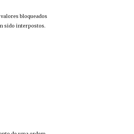
 valores bloqueados
m sido interpostos.
mento de uma ordem