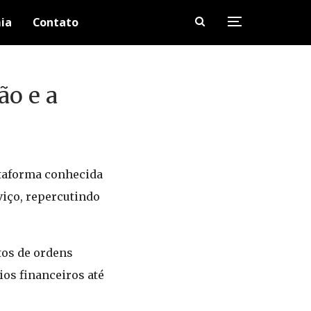
ia
Contato
ão e a
ataforma conhecida
viço, repercutindo
tos de ordens
os financeiros até