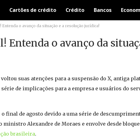
Cartões de crédito
Crédito
Bancos
Econom
! Entenda o avanço da situação e a resolução jurídica!
l! Entenda o avanço da situaç
o voltou suas atenções para a suspensão do X, antiga pl
a série de implicações para a empresa e usuários do ser
 o final de agosto devido a uma série de descumprimen
o ministro Alexandre de Moraes e envolve desde bloquei
ação brasileira
.