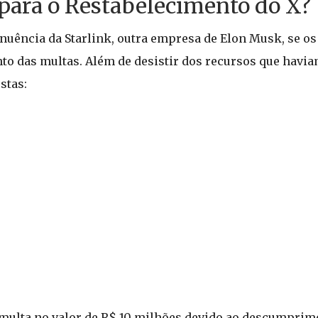
 para o Restabelecimento do X?
nuência da Starlink, outra empresa de Elon Musk, se os
o das multas. Além de desistir dos recursos que havia
stas:
 multa no valor de R$ 10 milhões devido ao descumpri