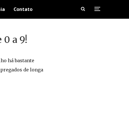
ia
Contato
 0 a 9!
lho há bastante
empregados de longa