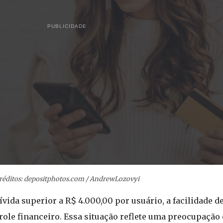
PUBLICIDADE
réditos: depositphotos.com / AndrewLozovyi
da superior a R$ 4.000,00 por usuário, a facilidade de
role financeiro. Essa situação reflete uma preocupação