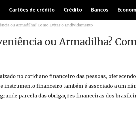
Cartões de crédito
Crédito
Bancos
Econom
iência ou Armadilha? Como Evitar o Endividamento
nveniência ou Armadilha? Com
aizado no cotidiano financeiro das pessoas, oferecend
sse instrumento financeiro também é associado a um núm
grande parcela das obrigações financeiras dos brasileir