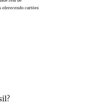
dade real de
s oferecendo cartões
il?