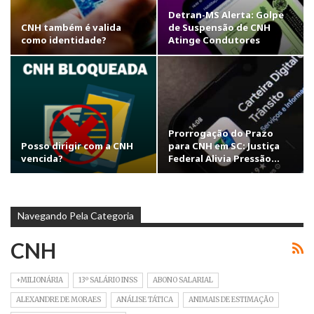
Detran-MS Alerta: Golpe
CNH também é valida
de Suspensão de CNH
como identidade?
Atinge Condutores
Prorrogação do Prazo
Posso dirigir com a CNH
para CNH em SC: Justiça
vencida?
Federal Alivia Pressão…
Navegando Pela Categoria
CNH
+MILIONÁRIA
13º SALÁRIO INSS
ABONO SALARIAL
ALEXANDRE DE MORAES
ANÁLISE TÁTICA
ANIMAIS DE ESTIMAÇÃO