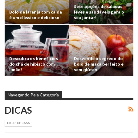
Sete opções de saladas
Bolo de laranja com calda
leves e saudáveis para o
é um clássico e delicioso!
seu jantar!
Descubra os benefícios
Desvende o segredo do
do chá de hibisco com
bolo de maçã perfeito e
limão!
sem glúten!
Navegando Pela Categoria
DICAS
DICAS DE CASA