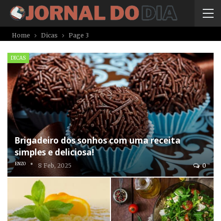
Home
Dicas
Page 3
DICAS
Brigadeiro dos sonhos com uma receita
simples e deliciosa!
ENZO
8 Feb, 2025
0