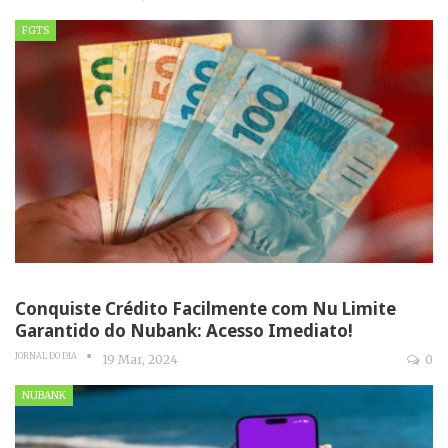
FGTS
Conquiste Crédito Facilmente com Nu Limite
Garantido do Nubank: Acesso Imediato!
JORNAL DO DIA
19 Mar, 2024
0
NUBANK