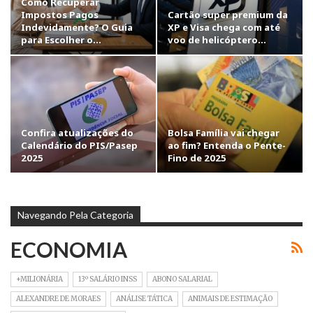
Como Recuperar
Impostos Pagos
Cartão super premium da
Indevidamente? O Guia
XP e Visa chega com até
para Escolher o…
voo de helicóptero…
Confira atualizações do
Bolsa Família vai chegar
Calendário do PIS/Pasep
ao fim? Entenda o Pente-
2025
Fino de 2025
Navegando Pela Categoria
ECONOMIA
+MILIONÁRIA
13º SALÁRIO INSS
ABONO SALARIAL
ALEXANDRE DE MORAES
ANÁLISE TÁTICA
ANIMAIS DE ESTIMAÇÃO