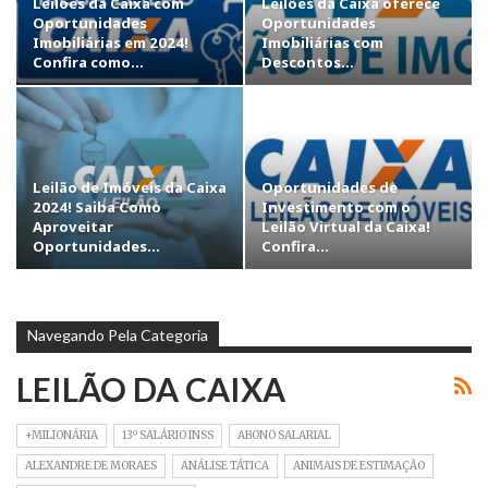
Leilões da Caixa com
Leilões da Caixa oferece
Oportunidades
Oportunidades
Imobiliárias em 2024!
Imobiliárias com
Confira como…
Descontos…
Leilão de Imóveis da Caixa
Oportunidades de
2024! Saiba Como
Investimento com o
Aproveitar
Leilão Virtual da Caixa!
Oportunidades…
Confira…
Navegando Pela Categoria
LEILÃO DA CAIXA
+MILIONÁRIA
13º SALÁRIO INSS
ABONO SALARIAL
ALEXANDRE DE MORAES
ANÁLISE TÁTICA
ANIMAIS DE ESTIMAÇÃO