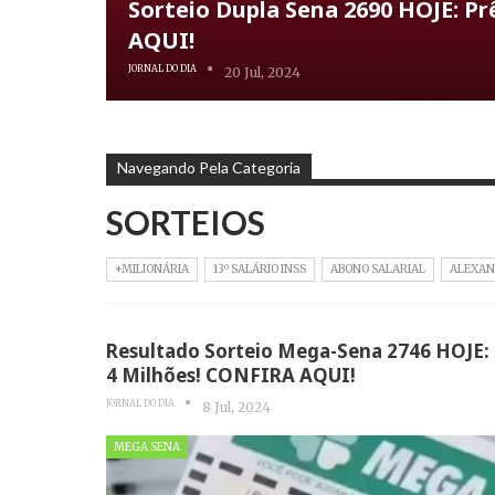
Sorteio Dupla Sena 2690 HOJE: Pr
AQUI!
JORNAL DO DIA
20 Jul, 2024
Navegando Pela Categoria
SORTEIOS
+MILIONÁRIA
13º SALÁRIO INSS
ABONO SALARIAL
ALEXAN
Resultado Sorteio Mega-Sena 2746 HOJE: 
4 Milhões! CONFIRA AQUI!
JORNAL DO DIA
8 Jul, 2024
MEGA SENA