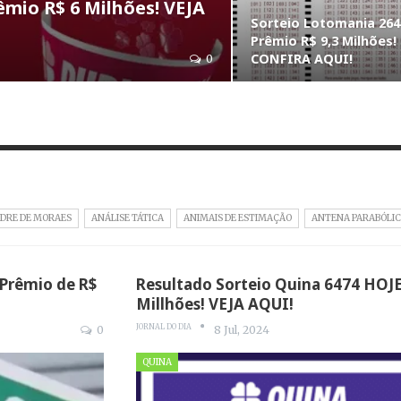
êmio R$ 6 Milhões! VEJA
Sorteio Lotomania 264
Prêmio R$ 9,3 Milhões!
CONFIRA AQUI!
0
DRE DE MORAES
ANÁLISE TÁTICA
ANIMAIS DE ESTIMAÇÃO
ANTENA PARABÓLIC
Prêmio de R$
Resultado Sorteio Quina 6474 HOJE
Millhões! VEJA AQUI!
JORNAL DO DIA
0
8 Jul, 2024
QUINA