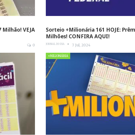
7 Milhão! VEJA
Sorteio +Milionária 161 HOJE: Prêm
Milhões! CONFIRA AQUI!
JORNAL DO DIA
0
7 Jul, 2024
+MILIONÁRIA