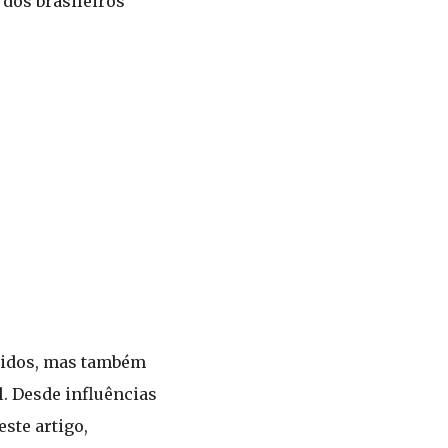
 dos brasileiros
cidos, mas também
. Desde influências
ste artigo,