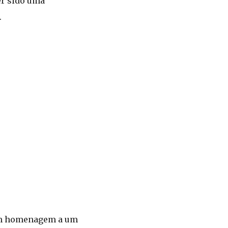
er sido uma
.
 em homenagem a um