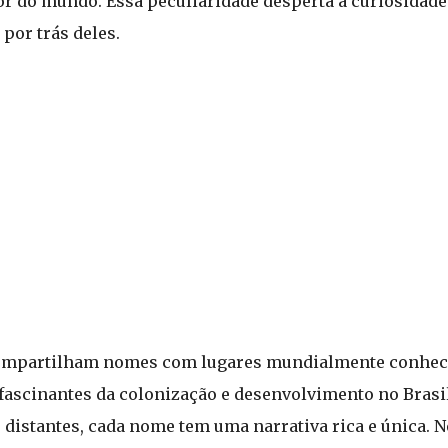
dor do mundo. Essa peculiaridade desperta a curiosidade
por trás deles.
 compartilham nomes com lugares mundialmente conhe
fascinantes da colonização e desenvolvimento no Brasil
distantes, cada nome tem uma narrativa rica e única. Ne