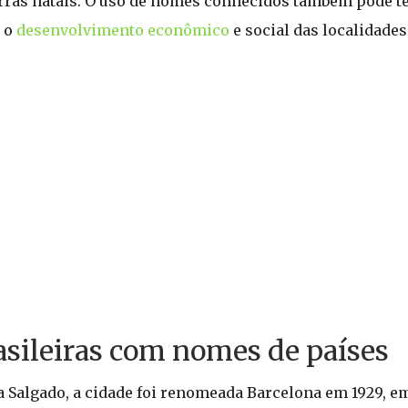
rras natais. O uso de nomes conhecidos também pode t
r o
desenvolvimento econômico
e social das localidades
sileiras com nomes de países
Salgado, a cidade foi renomeada Barcelona em 1929,