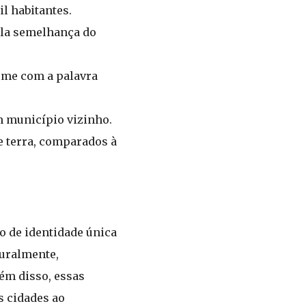
l habitantes.
pela semelhança do
nome com a palavra
m município vizinho.
e terra, comparados à
o de identidade única
turalmente,
ém disso, essas
 cidades ao