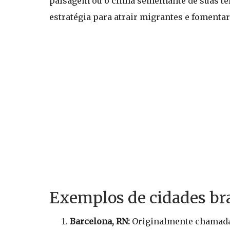
paisagem ou o clima semelhante de suas te
estratégia para atrair migrantes e fomenta
Exemplos de cidades bra
Barcelona, RN:
Originalmente chamada 