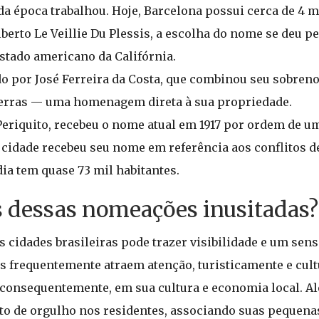
a época trabalhou. Hoje, Barcelona possui cerca de 4 mi
berto Le Veillie Du Plessis, a escolha do nome se deu 
estado americano da Califórnia.
do por José Ferreira da Costa, que combinou seu sobre
s terras — uma homenagem direta à sua propriedade.
riquito, recebeu o nome atual em 1917 por ordem de u
a cidade recebeu seu nome em referência aos conflitos d
dia tem quase 73 mil habitantes.
s dessas nomeações inusitadas?
 cidades brasileiras pode trazer visibilidade e um sens
s frequentemente atraem atenção, turisticamente e cul
 consequentemente, em sua cultura e economia local. Al
 de orgulho nos residentes, associando suas pequenas