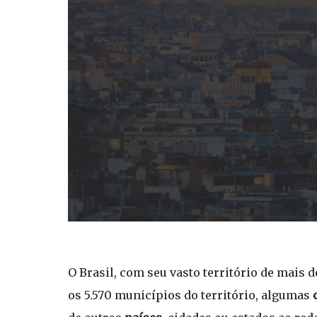
O Brasil, com seu vasto território de mais d
os 5.570 municípios do território, algumas