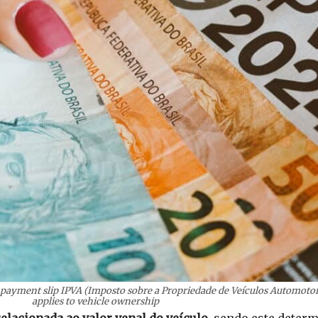
e payment slip IPVA (Imposto sobre a Propriedade de Veículos Automotores)
applies to vehicle ownership
relacionada ao valor venal do veículo
, sendo este deter