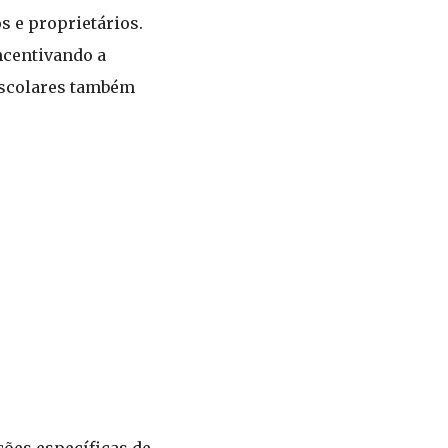
 e proprietários.
ncentivando a
 escolares também
ções específicas de