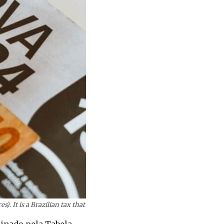
. It is a Brazilian tax that
minado pela Tabela