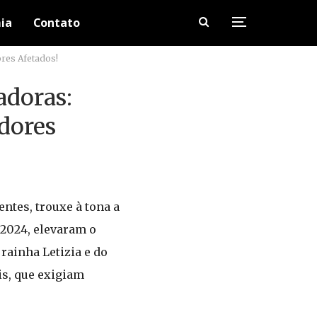
ia
Contato
res Afetados!
adoras:
dores
ntes, trouxe à tona a
 2024, elevaram o
rainha Letizia e do
is, que exigiam