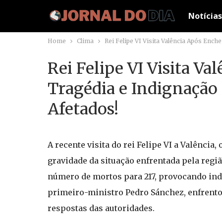
Notícias
Home
Clima
Rei Felipe VI Visita Valência Após En
Rei Felipe VI Visita V
Tragédia e Indignaçã
Afetados!
A recente visita do rei Felipe VI a Valênci
gravidade da situação enfrentada pela regi
número de mortos para 217, provocando indi
primeiro-ministro Pedro Sánchez, enfrentou
respostas das autoridades.