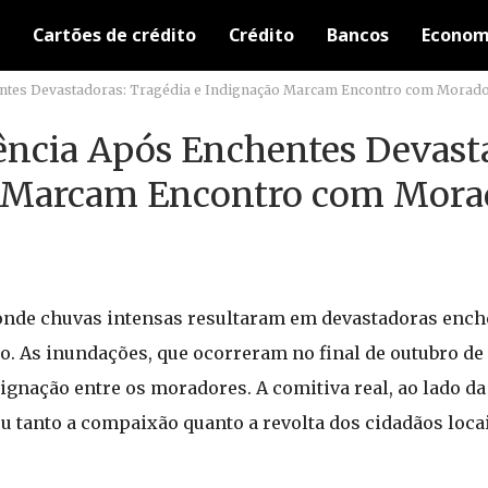
Cartões de crédito
Crédito
Bancos
Econom
chentes Devastadoras: Tragédia e Indignação Marcam Encontro com Morado
alência Após Enchentes Devast
o Marcam Encontro com Mora
a, onde chuvas intensas resultaram em devastadoras enche
ão. As inundações, que ocorreram no final de outubro de
gnação entre os moradores. A comitiva real, ao lado da 
 tanto a compaixão quanto a revolta dos cidadãos loca