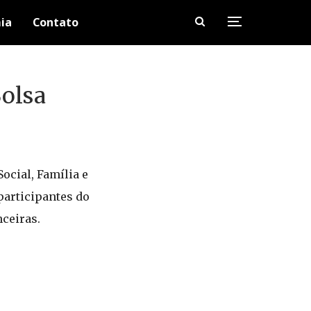
ia
Contato
Bolsa
ocial, Família e
participantes do
nceiras.