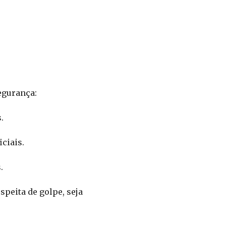
egurança:
.
ciais.
.
peita de golpe, seja