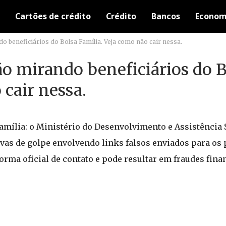
Cartões de crédito
Crédito
Bancos
Econom
o beneficiários do Bolsa Família. Veja como não cair nessa.
ão mirando beneficiários do 
 cair nessa.
amília: o Ministério do Desenvolvimento e Assistência S
vas de golpe envolvendo links falsos enviados para os 
rma oficial de contato e pode resultar em fraudes fina