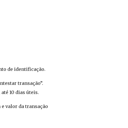
o de identificação.
ontestar transação”.
té 10 dias úteis.
 e valor da transação