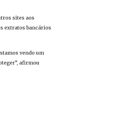
tros sites aos
os extratos bancários
 estamos vendo um
oteger”, afirmou