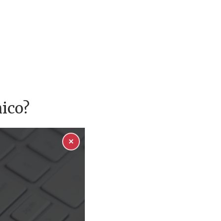
nico?
✕