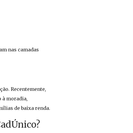
tram nas camadas
ação. Recentemente,
o à moradia,
lias de baixa renda.
 CadÚnico?