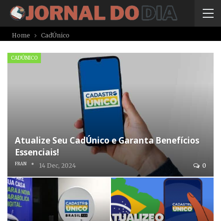
Home
CadÚnico
CADÚNICO
Atualize Seu CadÚnico e Garanta Benefícios
Essenciais!
FRAN
14 Dec, 2024
0