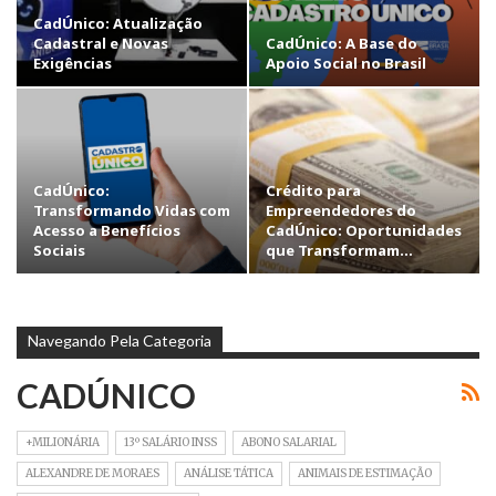
CadÚnico: Atualização
Cadastral e Novas
CadÚnico: A Base do
Exigências
Apoio Social no Brasil
CadÚnico:
Crédito para
Transformando Vidas com
Empreendedores do
Acesso a Benefícios
CadÚnico: Oportunidades
Sociais
que Transformam…
Navegando Pela Categoria
CADÚNICO
+MILIONÁRIA
13º SALÁRIO INSS
ABONO SALARIAL
ALEXANDRE DE MORAES
ANÁLISE TÁTICA
ANIMAIS DE ESTIMAÇÃO