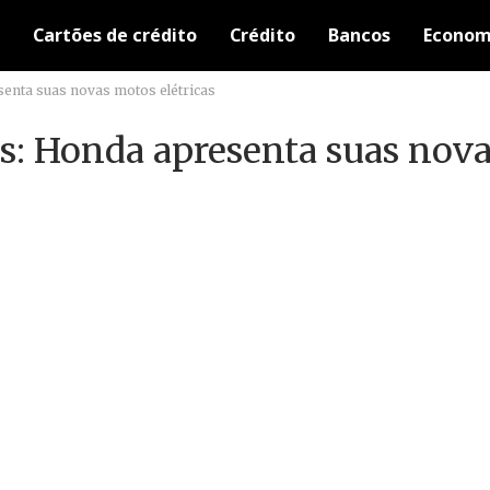
Cartões de crédito
Crédito
Bancos
Econom
enta suas novas motos elétricas
as: Honda apresenta suas nov