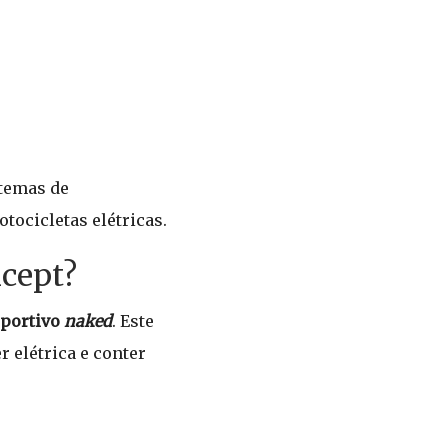
stemas de
tocicletas elétricas.
cept?
sportivo
naked
. Este
 elétrica e conter