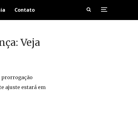
ia
Contato
ça: Veja
e prorrogação
e ajuste estará em