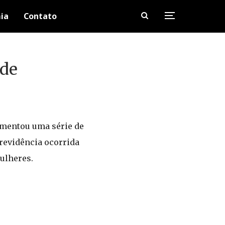
ia
Contato
ade
lementou uma série de
Previdência ocorrida
ulheres.