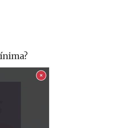
mínima?
✕