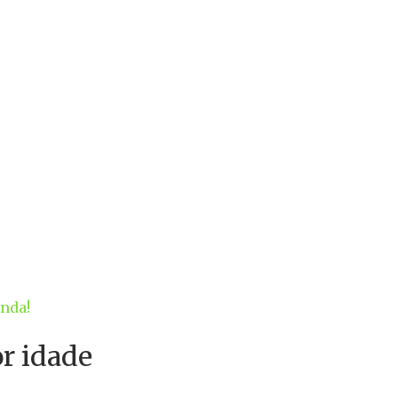
enda!
or idade