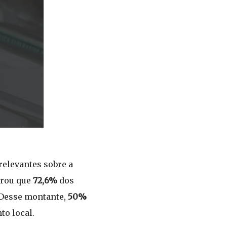
relevantes sobre a
trou que
72,6%
dos
 Desse montante,
50%
to local.