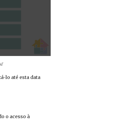
4!
zá-lo até esta data
do o acesso à