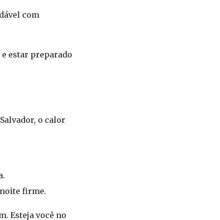
adável com
 e estar preparado
alvador, o calor
a.
noite firme.
. Esteja você no