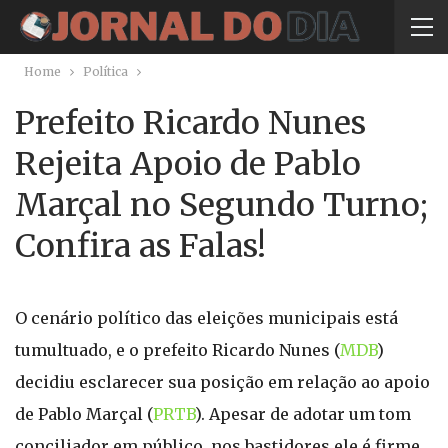
Home
Política
Prefeito Ricardo Nunes
Rejeita Apoio de Pablo
Marçal no Segundo Turno;
Confira as Falas!
O cenário político das eleições municipais está
tumultuado, e o prefeito Ricardo Nunes (
MDB
)
decidiu esclarecer sua posição em relação ao apoio
de Pablo Marçal (
PRTB
). Apesar de adotar um tom
conciliador em público, nos bastidores ele é firme