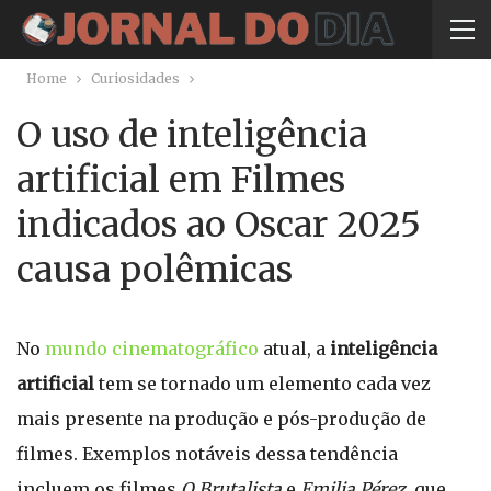
Home
Curiosidades
O uso de inteligência
artificial em Filmes
indicados ao Oscar 2025
causa polêmicas
No
mundo cinematográfico
atual, a
inteligência
artificial
tem se tornado um elemento cada vez
mais presente na produção e pós-produção de
filmes. Exemplos notáveis dessa tendência
incluem os filmes
O Brutalista
e
Emilia Pérez
, que