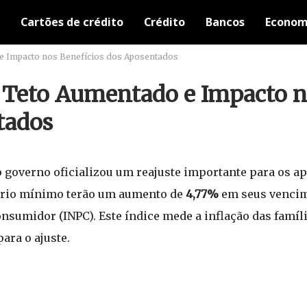
Cartões de crédito
Crédito
Bancos
Econom
 e Impacto nos Benefícios dos Aposentados
: Teto Aumentado e Impacto 
tados
 governo oficializou um reajuste importante para os ap
lário mínimo terão um aumento de
4,77%
em seus vencim
onsumidor (INPC). Este índice mede a inflação das famíl
ara o ajuste.