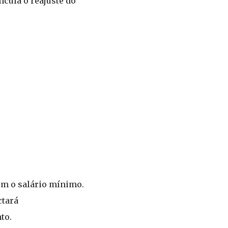
cula o reajuste do
em o salário mínimo.
ctará
to.