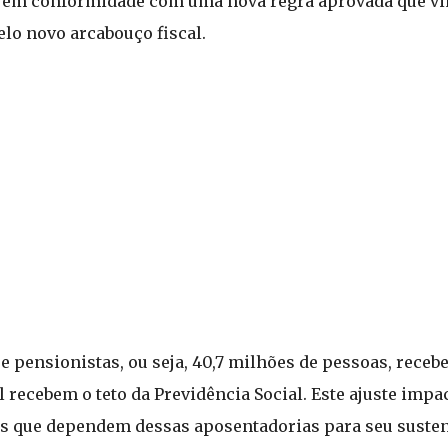
 em conformidade com uma nova regra aprovada que vin
elo novo arcabouço fiscal.
 pensionistas, ou seja, 40,7 milhões de pessoas, receb
 recebem o teto da Previdência Social. Este ajuste impa
s que dependem dessas aposentadorias para seu susten